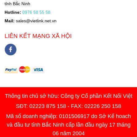
tỉnh Bắc Ninh
Hotline:
0976 58 55 58
Mail:
sales@vietlink.net.vn
LIÊN KẾT MẠNG XÃ HỘI
Thông tin chủ sở hữu: Công ty Cổ phần Kết Nối Việt
SĐT: 02223 875 158 - FAX: 02226 250 158
Mã số doanh nghiệp: 0101506917 do Sở Kế hoach
và đầu tư tỉnh Bắc Ninh cấp lần đầu ngày 17 tháng
06 năm 2004