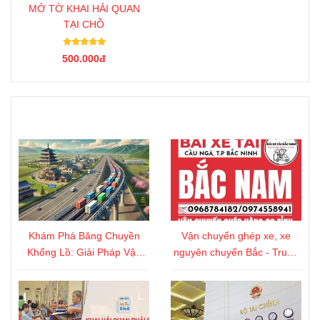
MỞ TỜ KHAI HẢI QUAN
TẠI CHỖ
500.000đ
TIn Tức
Khám Phá Băng Chuyền
Vận chuyển ghép xe, xe
Khổng Lồ: Giải Pháp Vận
nguyên chuyến Bắc - Trung
Tải Thế Kỷ 21 Tại Nhật Bản
- Nam