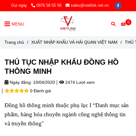
Gọi ngay
0976 58 55 58
sales@vietlink.net.vn
0
MENU
Trang chủ
/
XUẤT NHẬP KHẨU VÀ HẢI QUAN VIỆT NAM
/
THỦ 
THỦ TỤC NHẬP KHẨU ĐỒNG HỒ
THÔNG MINH
Ngày đăng:
10/04/2020
2474 Lượt xem
0 Đánh giá
Đồng hồ thông minh thuộc phụ lục I “Danh mục sản
phẩm, hàng hóa chuyên ngành công nghệ thông tin
và truyền thông"