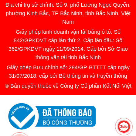
Địa chỉ trụ sở chính: Số 9, phố Lương Ngọc Quyến,
phường Kinh Bắc, TP Bắc Ninh, tỉnh Bắc NInh, Việt
Nam
Giấy phép kinh doanh vận tải bằng ô tô: Số
842/GPKDVT cấp lần thứ 2. Cấp lần đầu: Số
362/GPKDVT ngày 11/09/2014, Cấp bởi Sở Giao
thông vận tải tỉnh Bắc Ninh
Giấy phép Bưu chính số: 284/GP-BTTTT cấp ngày
31/07/2018, cấp bới Bộ thông tin và truyền thông
© Bản quyền thuộc về Công ty Cổ phần Kết Nối Việt