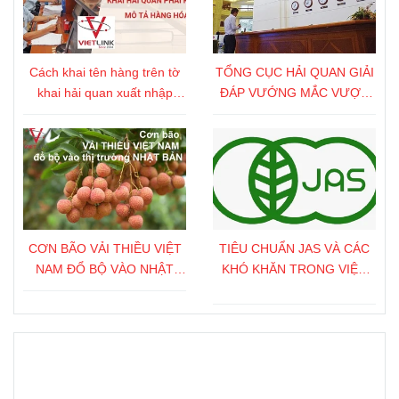
Cách khai tên hàng trên tờ
TỔNG CỤC HẢI QUAN GIẢI
khai hải quan xuất nhập
ĐÁP VƯỚNG MẮC VƯỢT
khẩu chính xác nhất
THẨM QUYỀN
CƠN BÃO VẢI THIỀU VIỆT
TIÊU CHUẨN JAS VÀ CÁC
NAM ĐỔ BỘ VÀO NHẬT
KHÓ KHĂN TRONG VIỆC
BẢN
XUẤT KHẨU NÔNG SẢN
SANG NHẬT BẢN
Fanpage FB