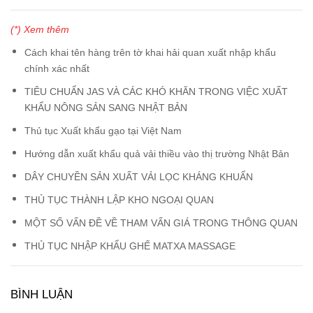
(*) Xem thêm
Cách khai tên hàng trên tờ khai hải quan xuất nhập khẩu
chính xác nhất
TIÊU CHUẨN JAS VÀ CÁC KHÓ KHĂN TRONG VIỆC XUẤT
KHẨU NÔNG SẢN SANG NHẬT BẢN
Thủ tục Xuất khẩu gạo tại Việt Nam
Hướng dẫn xuất khẩu quả vải thiều vào thị trường Nhật Bản
DÂY CHUYỀN SẢN XUẤT VẢI LỌC KHÁNG KHUẨN
THỦ TỤC THÀNH LẬP KHO NGOẠI QUAN
MỘT SỐ VẤN ĐỀ VỀ THAM VẤN GIÁ TRONG THÔNG QUAN
THỦ TỤC NHẬP KHẨU GHẾ MATXA MASSAGE
BÌNH LUẬN