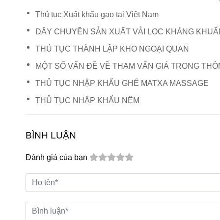
Thủ tục Xuất khẩu gạo tại Việt Nam
DÂY CHUYỀN SẢN XUẤT VẢI LỌC KHÁNG KHUẨ
THỦ TỤC THÀNH LẬP KHO NGOẠI QUAN
MỘT SỐ VẤN ĐỀ VỀ THAM VẤN GIÁ TRONG TH
THỦ TỤC NHẬP KHẨU GHẾ MATXA MASSAGE
THỦ TỤC NHẬP KHẨU NỆM
BÌNH LUẬN
Đánh giá của bạn