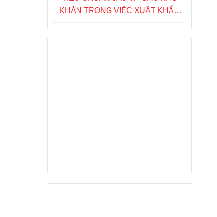
KHĂN TRONG VIỆC XUẤT KHẨU
NÔNG SẢN SANG NHẬT BẢN
Fanpage FB