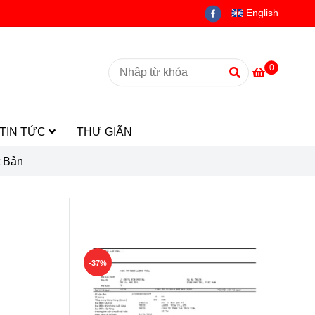
English
0
TIN TỨC
THƯ GIÃN
t Bản
Ưu đãi khách hàng
-37%