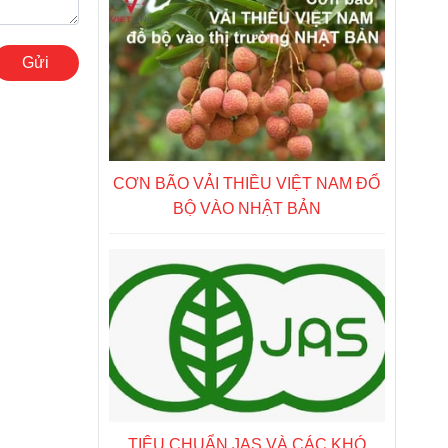
Gửi
CƠN BÃO VẢI THIỀU VIỆT NAM ĐỔ
BỘ VÀO NHẬT BẢN
TIÊU CHUẨN JAS VÀ CÁC KHÓ