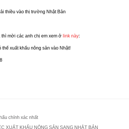
ải thiều vào thị trường Nhật Bản
xk thì mời các anh chị em xem ở
link này
:
có thể xuất khẩu nông sản vào Nhật!
58
khẩu chính xác nhất
IỆC XUẤT KHẨU NÔNG SẢN SANG NHẬT BẢN