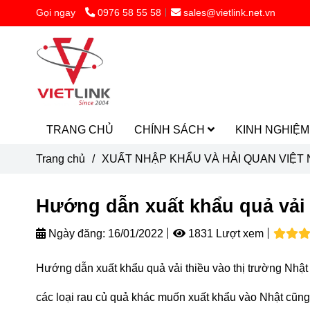
Gọi ngay
0976 58 55 58
sales@vietlink.net.vn
TRANG CHỦ
CHÍNH SÁCH
KINH NGHIỆ
Trang chủ
/
XUẤT NHẬP KHẨU VÀ HẢI QUAN VIỆT
Hướng dẫn xuất khẩu quả vải 
Ngày đăng:
16/01/2022
1831 Lượt xem
Hướng dẫn xuất khẩu quả vải thiều vào thị trường Nhậ
các loại rau củ quả khác muốn xuất khẩu vào Nhật cũng