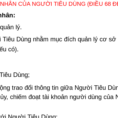
NHÂN CỦA NGƯỜI TIÊU DÙNG (ĐIỀU 68 ĐẾ
nhân:
quản lý.
 Tiêu Dùng nhằm mục đích quản lý cơ sở 
ếu có).
Tiêu Dùng;
ng trao đổi thông tin giữa Người Tiêu D
, chiếm đoạt tài khoản người dùng của N
với Người Tiêu Dùng;