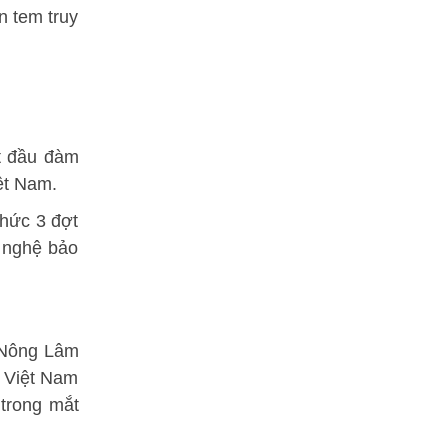
n tem truy
t đầu đàm
ệt Nam.
chức 3 đợt
g nghệ bảo
ộ Nông Lâm
u Việt Nam
 trong mắt