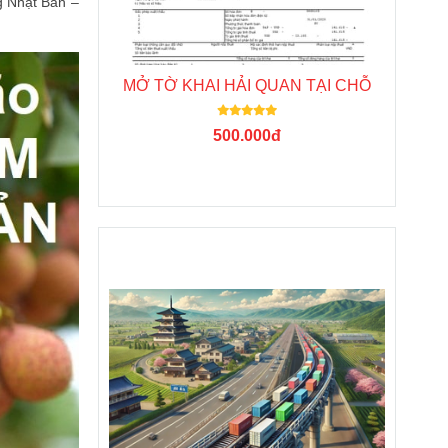
ng Nhật Bản –
MỞ TỜ KHAI HẢI QUAN TẠI CHỖ
500.000đ
TIn Tức