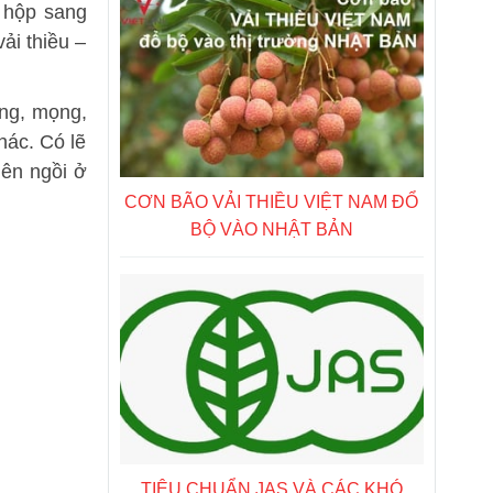
g hộp sang
ải thiều –
ăng, mọng,
hác. Có lẽ
iên ngồi ở
CƠN BÃO VẢI THIỀU VIỆT NAM ĐỔ
BỘ VÀO NHẬT BẢN
TIÊU CHUẨN JAS VÀ CÁC KHÓ