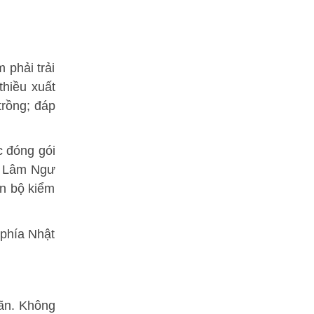
 phải trải
thiều xuất
trồng; đáp
c đóng gói
g Lâm Ngư
án bộ kiểm
 phía Nhật
oãn. Không