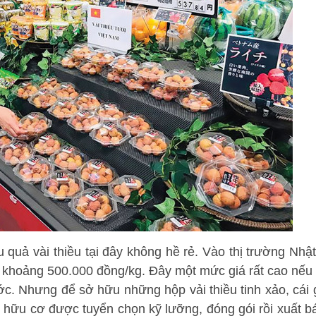
 quả vài thiều tại đây không hề rẻ. Vào thị trường Nh
 khoảng 500.000 đồng/kg. Đây một mức giá rất cao nếu 
ớc. Nhưng để sở hữu những hộp vải thiều tinh xảo, cái 
u hữu cơ được tuyển chọn kỹ lưỡng, đóng gói rồi xuất b