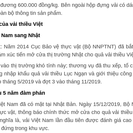
g đương 600.000 đồng/kg. Bên ngoài hộp đựng vải có dá
oàn bộ thông tin sản phẩm.
ủa vải thiều Việt
t Nam sang Nhật
ết: Năm 2014 Cục Bảo vệ thực vật (Bộ NNPTNT) đã bắ
xúc tiến mở cửa thị trường Nhật cho quả vải thiều Vi
 vào thị trường khó tính này; thương vụ đã thu xếp, tổ 
g nhập khẩu quả vải thiều Lục Ngạn và giới thiệu côn
o tháng 5/2019 và đợt 3 vào tháng 11/2019.
sau 5 năm đàm phán
Việt Nam đã có mặt tại Nhật Bản. Ngày 15/12/2019, B
ực vật, thông báo chính thức mở cửa cho quả vải thiề
nghĩa là, vải Việt Nam lần đầu tiên được đánh giá cao
 đứng trong khu vực.