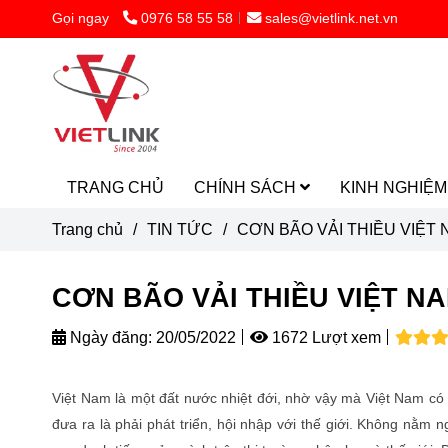
Gọi ngay
0976 58 55 58
sales@vietlink.net.vn
TRANG CHỦ
CHÍNH SÁCH
KINH NGHIỆ
Trang chủ
/
TIN TỨC
/
CƠN BÃO VẢI THIỀU VIỆT
CƠN BÃO VẢI THIỀU VIỆT N
Ngày đăng:
20/05/2022
1672 Lượt xem
Việt Nam là một đất nước nhiệt đới, nhờ vậy mà Việt Nam có 
đưa ra là phải phát triển, hội nhập với thế giới. Không nằ