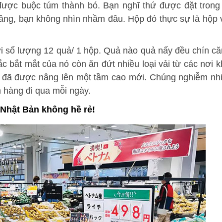
 được buộc túm thành bó. Bạn nghĩ thứ được đặt tron
Vâng, bạn không nhìn nhầm đâu. Hộp đó thực sự là hộp v
i số lượng 12 quả/ 1 hộp. Quả nào quả nấy đều chín c
bắt mắt của nó còn ăn đứt nhiều loại vải từ các nơi k
ản đã được nâng lên một tầm cao mới. Chúng nghiễm nh
 hàng đi qua mỗi ngày.
ở Nhật Bản không hề rẻ!