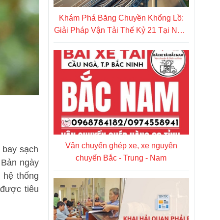
Khám Phá Băng Chuyền Khổng Lồ:
Giải Pháp Vận Tải Thế Kỷ 21 Tại Nhật
Bản
Vận chuyển ghép xe, xe nguyên
ã bay sạch
chuyến Bắc - Trung - Nam
t Bản ngày
à hệ thống
 được tiêu