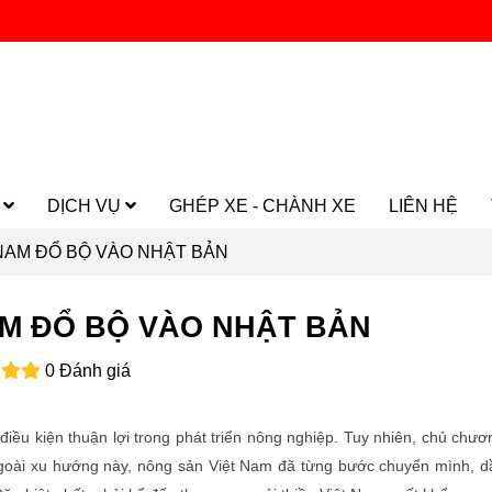
M
DỊCH VỤ
GHÉP XE - CHÀNH XE
LIÊN HỆ
 NAM ĐỔ BỘ VÀO NHẬT BẢN
AM ĐỔ BỘ VÀO NHẬT BẢN
0 Đánh giá
điều kiện thuận lợi trong phát triển nông nghiệp. Tuy nhiên, chủ chư
m ngoài xu hướng này, nông sản Việt Nam đã từng bước chuyển mình, 