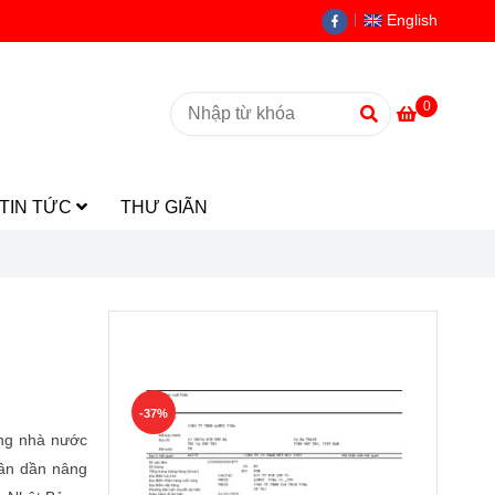
English
0
TIN TỨC
THƯ GIÃN
Ưu đãi khách hàng
-37%
ơng nhà nước
dần dần nâng