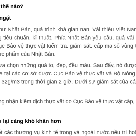
 thế nào?
 ngặt
ư Nhật Bản, quá trình khá gian nan. Vải thiều Việt Nam
 tiêu chuẩn, kĩ thuật. Phía Nhật Bản yêu cầu, quả vải 
c Bảo vệ thực vật kiểm tra, giám sát, cấp mã số vùng 
hực phẩm của Nhật Bản.
 lựa chọn những quả to, đẹp, đều màu. Sau đấy, nó đượ
de tại các cơ sở được Cục Bảo vệ thực vật và Bộ Nôn
à 32g/m3 trong thời gian 2 giờ. Dưới sự giám sát của c
ứng nhận kiểm dịch thực vật do Cục Bảo vệ thực vật cấp,
u lại càng khó khăn hơn
 các thương vụ kinh tế trong và ngoài nước nều trì h