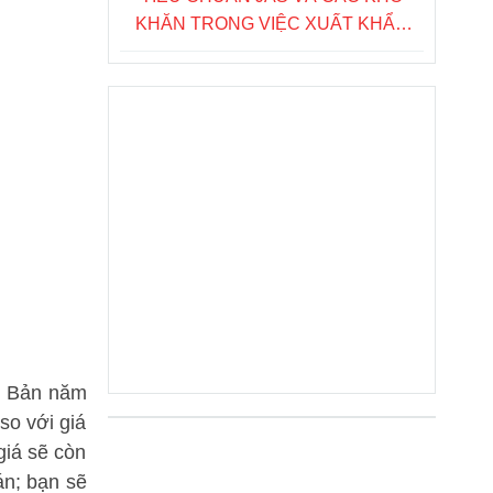
KHĂN TRONG VIỆC XUẤT KHẨU
NÔNG SẢN SANG NHẬT BẢN
Fanpage FB
ật Bản năm
so với giá
giá sẽ còn
án; bạn sẽ