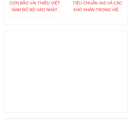
CƠN BÃO VẢI THIỀU VIỆT
TIÊU CHUẨN JAS VÀ CÁC
NAM ĐỔ BỘ VÀO NHẬT
KHÓ KHĂN TRONG VIỆC
BẢN
XUẤT KHẨU NÔNG SẢN
SANG NHẬT BẢN
Fanpage FB