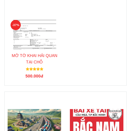
Ưu đãi khách hàng
-37%
MỞ TỜ KHAI HẢI QUAN
TẠI CHỖ
500.000đ
TIn Tức