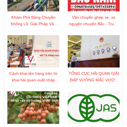
Khám Phá Băng Chuyền
Vận chuyển ghép xe, xe
Khổng Lồ: Giải Pháp Vận
nguyên chuyến Bắc - Trung
Tải Thế Kỷ 21 Tại Nhật Bản
- Nam
Cách khai tên hàng trên tờ
TỔNG CỤC HẢI QUAN GIẢI
khai hải quan xuất nhập
ĐÁP VƯỚNG MẮC VƯỢT
khẩu chính xác nhất
THẨM QUYỀN