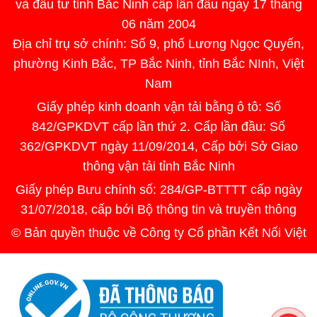
và đầu tư tỉnh Bắc Ninh cấp lần đầu ngày 17 tháng
06 năm 2004
Địa chỉ trụ sở chính: Số 9, phố Lương Ngọc Quyến,
phường Kinh Bắc, TP Bắc Ninh, tỉnh Bắc NInh, Việt
Nam
Giấy phép kinh doanh vận tải bằng ô tô: Số
842/GPKDVT cấp lần thứ 2. Cấp lần đầu: Số
362/GPKDVT ngày 11/09/2014, Cấp bởi Sở Giao
thông vận tải tỉnh Bắc Ninh
Giấy phép Bưu chính số: 284/GP-BTTTT cấp ngày
31/07/2018, cấp bới Bộ thông tin và truyền thông
© Bản quyền thuộc về Công ty Cổ phần Kết Nối Việt