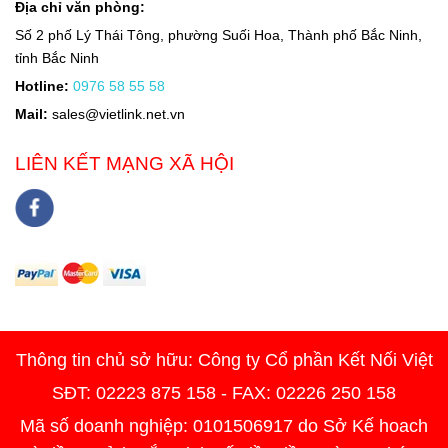
Địa chỉ văn phòng:
Số 2 phố Lý Thái Tông, phường Suối Hoa, Thành phố Bắc Ninh,
tỉnh Bắc Ninh
Hotline:
0976 58 55 58
Mail:
sales@vietlink.net.vn
LIÊN KẾT MẠNG XÃ HỘI
Thông tin chủ sở hữu: Công ty Cổ phần Kết Nối Việt
SĐT: 02223 875 158 - FAX: 02226 250 158
Mã số doanh nghiệp: 0101506917 do Sở Kế hoach