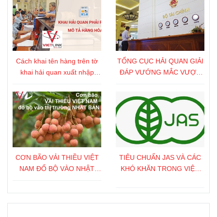
Cách khai tên hàng trên tờ
TỔNG CỤC HẢI QUAN GIẢI
khai hải quan xuất nhập
ĐÁP VƯỚNG MẮC VƯỢT
khẩu chính xác nhất
THẨM QUYỀN
CƠN BÃO VẢI THIỀU VIỆT
TIÊU CHUẨN JAS VÀ CÁC
NAM ĐỔ BỘ VÀO NHẬT
KHÓ KHĂN TRONG VIỆC
BẢN
XUẤT KHẨU NÔNG SẢN
SANG NHẬT BẢN
Fanpage FB