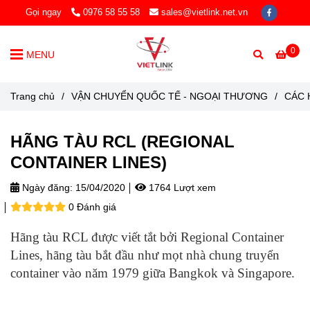
Gọi ngay
0976 58 55 58
sales@vietlink.net.vn
0
MENU
Trang chủ
/
VẬN CHUYỂN QUỐC TẾ - NGOẠI THƯƠNG
/
CÁC 
HÃNG TÀU RCL (REGIONAL
CONTAINER LINES)
Ngày đăng:
15/04/2020
1764 Lượt xem
0 Đánh giá
Hãng tàu RCL được viết tắt bởi Regional Container
Lines, hãng tàu bắt đầu như mọt nhà chung truyển
container vào năm 1979 giữa Bangkok và Singapore.