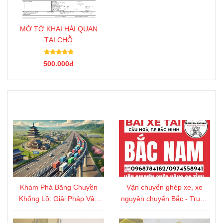
MỞ TỜ KHAI HẢI QUAN
TẠI CHỖ
500.000đ
TIn Tức
Khám Phá Băng Chuyền
Vận chuyển ghép xe, xe
Khổng Lồ: Giải Pháp Vận
nguyên chuyến Bắc - Trung
Tải Thế Kỷ 21 Tại Nhật Bản
- Nam